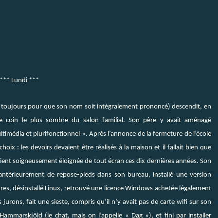
*** Lundi ***
it toujours pour que son nom soit intégralement prononcé) descendit, en
le coin le plus sombre du salon familial. Son père y avait aménagé
ltimédia et plurifonctionnel ». Après l’annonce de la fermeture de l’école
hoix : les devoirs devaient être réalisés à la maison et il fallait bien que
vaient soigneusement éloignée de tout écran ces dix dernières années. Son
 antérieurement de repose-pieds dans son bureau, installé une version
res, désinstallé Linux, retrouvé une licence Windows achetée légalement
urons, fait une sieste, compris qu’il n’y avait pas de carte wifi sur son
ammarskjöld (le chat, mais on l’appelle « Dag »), et fini par installer