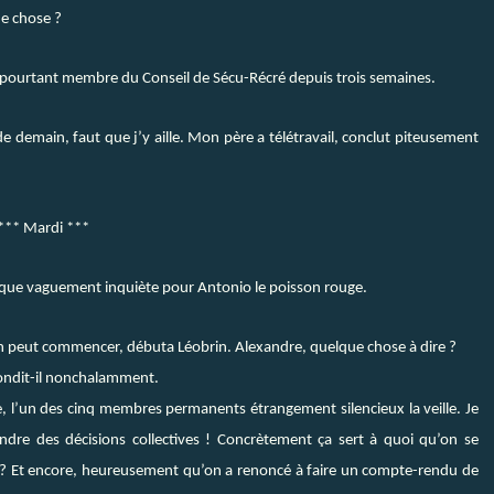
ue chose ?
 pourtant membre du Conseil de Sécu-Récré depuis trois semaines.
de demain, faut que j’y aille. Mon père a télétravail, conclut piteusement
*** Mardi ***
en que vaguement inquiète pour Antonio le poisson rouge.
n peut commencer, débuta Léobrin. Alexandre, quelque chose à dire ?
pondit-il nonchalamment.
e, l’un des cinq membres permanents étrangement silencieux la veille. Je
ndre des décisions collectives ! Concrètement ça sert à quoi qu’on se
der ? Et encore, heureusement qu’on a renoncé à faire un compte-rendu de