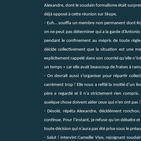
Alexandre, dont le soudain formalisme était surprenan
déjà opposé à cette réunion sur Skype.
- Euh… souffla un membre non permanent dont Rosa
on ne peut pas déterminer qui a la garde d’Antonio 
pendant le confinement au mépris de toute règle sa
décide collectivement que la situation est une men
explicitement rappelé dans son courriel qu’elle n’in
un temps » car elle avait beaucoup de fraises à ram
- On devrait aussi s’organiser pour répartir collec
carrément trop ! Elle nous a refilé la moitié d’un l
père a regardé et il n’a strictement rien compri
quelque chose doivent aider ceux qui n’en ont pas !
- Désolé, répéta Alexandre, décidément ronchon. 
continue. Pour l’instant, je refuse qu’on débatte e
toute décision qui n’aura pas été prise sous le pré
- Salut ! intervint Cameille Viye, rejoignant souda