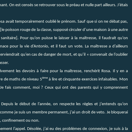
t. On est censés se retrouver sous le préau et nulle part ailleurs. J’étais
 avait temporairement oublié le prénom. Sauf que si on ne débat pas,
[le poisson rouge de la classe, supposé circuler d’une maison à une autre
nitaire]. Pour qu’on puisse le laisser à la maîtresse, il faudrait qu’on
ace pour la vie d’Antonio, et il faut un vote. La maîtresse a d’ailleurs
terviendrait qu’en cas de danger de mort, et qu’il « convenait de l’oublier
asser.
tivement les devoirs à faire pour la maîtresse, renchérit Rosa. Il y en a
ème
ivre de maths de niveau 5
à lire et cinquante exercices infaisables. Mon
s. Je fais comment, moi ? Ceux qui ont des parents qui y comprennent
Depuis le début de l’année, on respecte les règles et j’entends qu’on
t comme je suis un membre permanent, j’ai un droit de veto. Je bloquerai
au, confinement ou non.
inement l’appel. Désolée, j’ai eu des problèmes de connexion, je suis à la