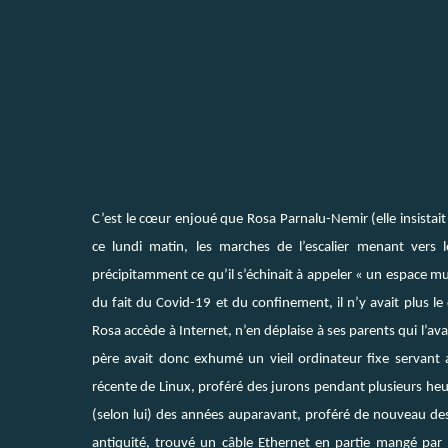
C’est le cœur enjoué que Rosa Parnalu-Nemir (elle insista
ce lundi matin, les marches de l’escalier menant vers 
précipitamment ce qu’il s’échinait à appeler « un espace mu
du fait du Covid-19 et du confinement, il n’y avait plus le c
Rosa accède à Internet, n’en déplaise à ses parents qui l’a
père avait donc exhumé un vieil ordinateur fixe servant
récente de Linux, proféré des jurons pendant plusieurs heu
(selon lui) des années auparavant, proféré de nouveau des j
antiquité, trouvé un câble Ethernet en partie mangé par H