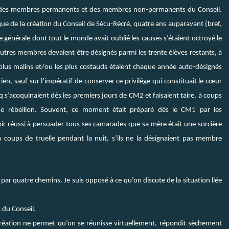
it des membres permanents et des membres non-permanents du Conseil.
que de la création du Conseil de Sécu-Récré, quatre ans auparavant (bref,
e générale dont tout le monde avait oublié les causes s’étaient octroyé le
utres membres devaient être désignés parmi les trente élèves restants, à
es plus malins et/ou les plus costauds étaient chaque année auto-désignés
, sauf sur l’impératif de conserver ce privilège qui constituait le cœur
q s’acoquinaient dès les premiers jours de CM2 et faisaient taire, à coups
e rébellion. Souvent, ce moment était préparé dès le CM1 par les
voir réussi à persuader tous ses camarades que sa mère était une sorcière
 coups de truelle pendant la nuit, s’ils ne la désignaient pas membre
par quatre chemins. Je suis opposé à ce qu’on discute de la situation liée
 du Conseil.
écréation ne permet qu’on se réunisse virtuellement, répondit sèchement