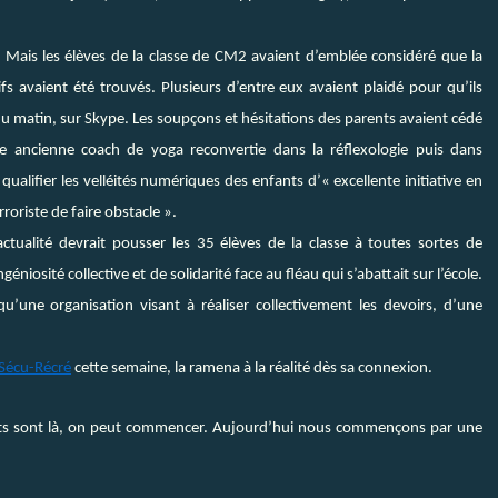
. Mais les élèves de la classe de CM2 avaient d’emblée considéré que la
ifs avaient été trouvés. Plusieurs d’entre eux avaient plaidé pour qu’ils
 du matin, sur Skype. Les soupçons et hésitations des parents avaient cédé
une ancienne coach de yoga reconvertie dans la réflexologie puis dans
à qualifier les velléités numériques des enfants d’« excellente initiative en
rroriste de faire obstacle ».
’actualité devrait pousser les 35 élèves de la classe à toutes sortes de
ngéniosité collective et de solidarité face au fléau qui s’abattait sur l’école.
u’une organisation visant à réaliser collectivement les devoirs, d’une
 Sécu-Récré
cette semaine, la ramena à la réalité dès sa connexion.
ents sont là, on peut commencer. Aujourd’hui nous commençons par une